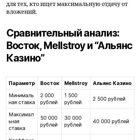
для тех, кто ищет максимальную отдачу от
вложений.
Сравнительный анализ:
Восток, Mellstroy и “Альянс
Казино”
Параметр
Восток
Mellstroy
Альянс Казино
Минималь
2 000
1 500
2 500 рублей
ная ставка
рублей
рублей
Максимал
50 000
30 000
ьная
40 000 рублей
рублей
рублей
ставка