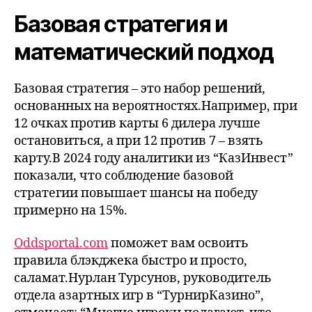
Базовая стратегия и
математический подход
Базовая стратегия – это набор решений,
основанных на вероятностях.Например, при
12 очках против карты 6 дилера лучше
остановиться, а при 12 против 7 – взять
карту.В 2024 году аналитики из “КазИнвест”
показали, что соблюдение базовой
стратегии повышает шансы на победу
примерно на 15%.
Oddsportal.com
поможет вам освоить
правила блэкджека быстро и просто,
саламат.Нурлан Турсунов, руководитель
отдела азартных игр в “ТурнирКазино”,