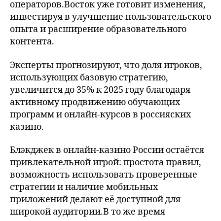
операторов.Восток уже готовит изменения,
инвестируя в улучшение пользовательского
опыта и расширение образовательного
контента.
Эксперты прогнозируют, что доля игроков,
использующих базовую стратегию,
увеличится до 35% к 2025 году благодаря
активному продвижению обучающих
программ и онлайн‑курсов в россияских
казино.
Блэкджек в онлайн‑казино России остаётся
привлекательной игрой: простота правил,
возможность использовать проверенные
стратегии и наличие мобильных
приложений делают её доступной для
широкой аудитории.В то же время