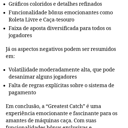
Gráficos coloridos e detalhes refinados
Funcionalidade bônus emocionantes como
Roleta Livre e Caça-tesouro
Faixa de aposta diversificada para todos os
jogadores
Já os aspectos negativos podem ser resumidos
em:
Volatilidade moderadamente alta, que pode
desanimar alguns jogadores
Falta de regras explícitas sobre o sistema de
pagamento
Em conclusão, a “Greatest Catch” é uma
experiência emocionante e fascinante para os
amantes de máquinas caça. Com suas
funcionalidades bônus exclusivas e