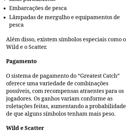
Embarcações de pesca
Lâmpadas de mergulho e equipamentos de
pesca
Além disso, existem símbolos especiais como o
Wild e o Scatter.
Pagamento
O sistema de pagamento do “Greatest Catch”
oferece uma variedade de combinações
possíveis, com recompensas atraentes para os
jogadores. Os ganhos variam conforme as
roletações feitas, aumentando a probabilidade
de que alguns símbolos tenham mais peso.
Wild e Scatter