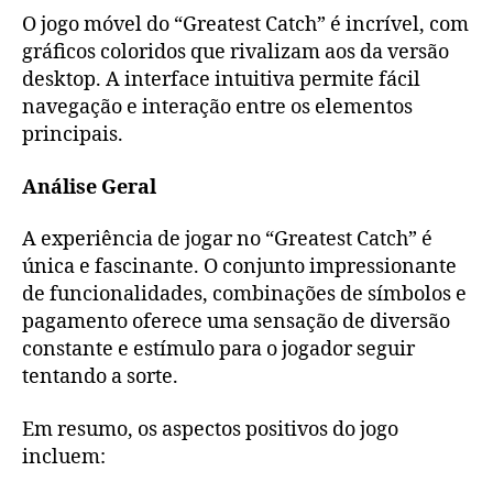
O jogo móvel do “Greatest Catch” é incrível, com
gráficos coloridos que rivalizam aos da versão
desktop. A interface intuitiva permite fácil
navegação e interação entre os elementos
principais.
Análise Geral
A experiência de jogar no “Greatest Catch” é
única e fascinante. O conjunto impressionante
de funcionalidades, combinações de símbolos e
pagamento oferece uma sensação de diversão
constante e estímulo para o jogador seguir
tentando a sorte.
Em resumo, os aspectos positivos do jogo
incluem: