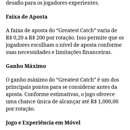
desafio para os jogadores experientes.
Faixa de Aposta
A faixa de aposta do “Greatest Catch” varia de
R$ 0,20 a R$ 200 por rotação. Isso permite que os
jogadores escolham o nível de aposta conforme
suas necessidades e limitações financeiras.
Ganho Máximo
O ganho máximo do “Greatest Catch” é um dos
principais pontos para se considerar antes da
aposta. Conforme estimativas, o jogo oferece
uma chance única de alcançar até R$ 1,000,00
por rotação.
Jogo e Experiência em Móvel