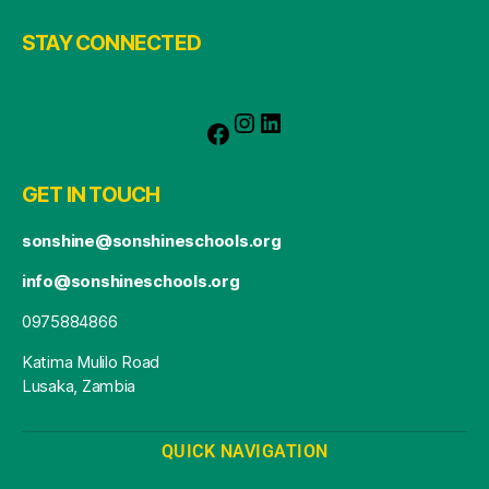
STAY CONNECTED
GET IN TOUCH
sonshine@sonshineschools.org
info@sonshineschools.org
0975884866
Katima Mulilo Road
Lusaka, Zambia
QUICK NAVIGATION