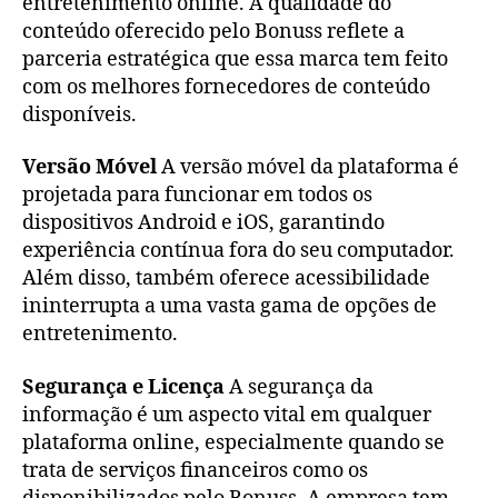
entretenimento online. A qualidade do
conteúdo oferecido pelo Bonuss reflete a
parceria estratégica que essa marca tem feito
com os melhores fornecedores de conteúdo
disponíveis.
Versão Móvel
A versão móvel da plataforma é
projetada para funcionar em todos os
dispositivos Android e iOS, garantindo
experiência contínua fora do seu computador.
Além disso, também oferece acessibilidade
ininterrupta a uma vasta gama de opções de
entretenimento.
Segurança e Licença
A segurança da
informação é um aspecto vital em qualquer
plataforma online, especialmente quando se
trata de serviços financeiros como os