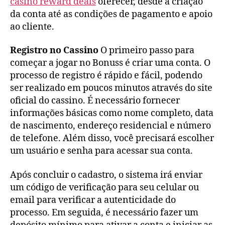
casino reward deals
oferecer, desde a criação
da conta até as condições de pagamento e apoio
ao cliente.
Registro no Cassino
O primeiro passo para
começar a jogar no Bonuss é criar uma conta. O
processo de registro é rápido e fácil, podendo
ser realizado em poucos minutos através do site
oficial do cassino. É necessário fornecer
informações básicas como nome completo, data
de nascimento, endereço residencial e número
de telefone. Além disso, você precisará escolher
um usuário e senha para acessar sua conta.
Após concluir o cadastro, o sistema irá enviar
um código de verificação para seu celular ou
email para verificar a autenticidade do
processo. Em seguida, é necessário fazer um