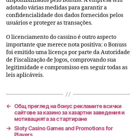
disponibilizados pelo Bonuss. A empresa tem
adotado várias medidas para garantir a
confidencialidade dos dados fornecidos pelos
usuários e proteger as transações.
O licenciamento do cassino é outro aspecto
importante que merece nota positiva: o Bonuss
foi emitido uma licença por parte da Autoridade
de Fiscalização de Jogos, comprovando sua
legitimidade e compromisso em seguir todas as
leis aplicáveis.
←
Общ преглед на бонус рекламите всички
сайтове за казино за хазартни заведения и
мотивацията за стартиране
→
Sloty Casino Games and Promotions for
Players