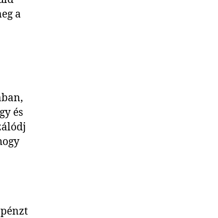
eg a
ában,
gy és
zálódj
 hogy
 pénzt