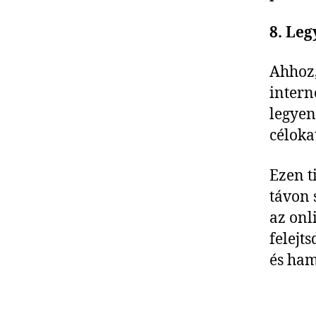
8. Leg
Ahhoz,
intern
legyen 
célokat
Ezen t
távon 
az onl
felejt
és ham