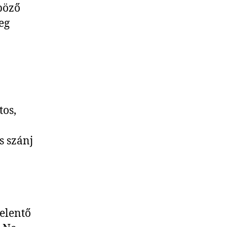
böző
eg
tos,
s szánj
jelentő