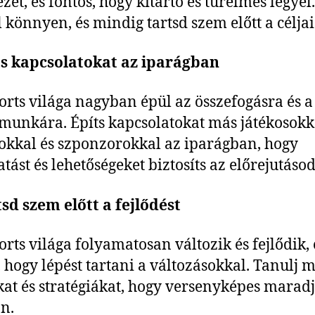
zet, és fontos, hogy kitartó és türelmes legyél
l könnyen, és mindig tartsd szem előtt a céljai
ts kapcsolatokat az iparágban
orts világa nagyban épül az összefogásra és a
munkára. Építs kapcsolatokat más játékosokk
okkal és szponzorokkal az iparágban, hogy
tást és lehetőségeket biztosíts az előrejutáso
tsd szem előtt a fejlődést
orts világa folyamatosan változik és fejlődik, 
, hogy lépést tartani a változásokkal. Tanulj m
kat és stratégiákat, hogy versenyképes maradj
n.