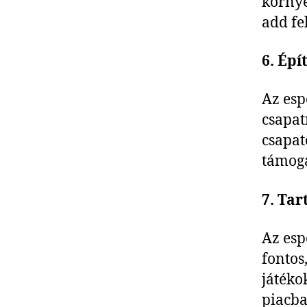
környe
add fe
6. Épí
Az esp
csapat
csapat
támoga
7. Tar
Az esp
fontos
játéko
piacba