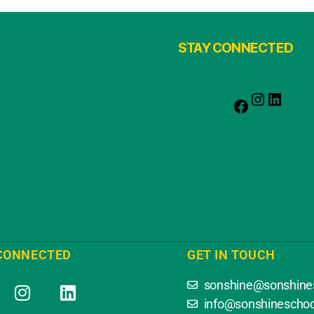
STAY CONNECTED
CONNECTED
GET IN TOUCH
sonshine@sonshines
info@sonshineschoo