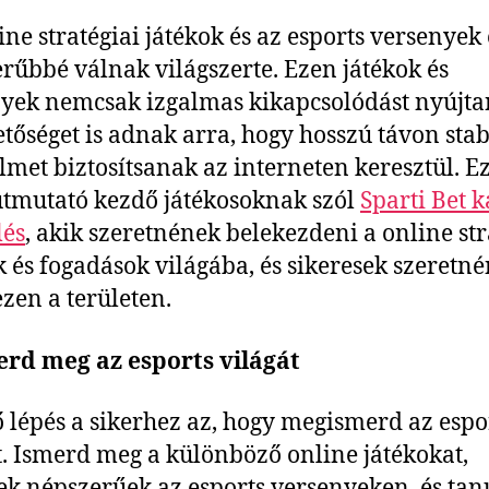
ine stratégiai játékok és az esports versenyek
rűbbé válnak világszerte. Ezen játékok és
yek nemcsak izgalmas kikapcsolódást nyújta
etőséget is adnak arra, hogy hosszú távon stab
lmet biztosítsanak az interneten keresztül. Ez
 útmutató kezdő játékosoknak szól
Sparti Bet 
lés
, akik szeretnének belekezdeni a online str
k és fogadások világába, és sikeresek szeretn
ezen a területen.
erd meg az esports világát
ő lépés a sikerhez az, hogy megismerd az espo
t. Ismerd meg a különböző online játékokat,
k népszerűek az esports versenyeken, és tan