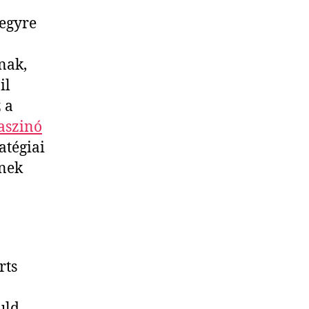
 egyre
nak,
il
 a
kaszinó
atégiai
ének
rts
uld