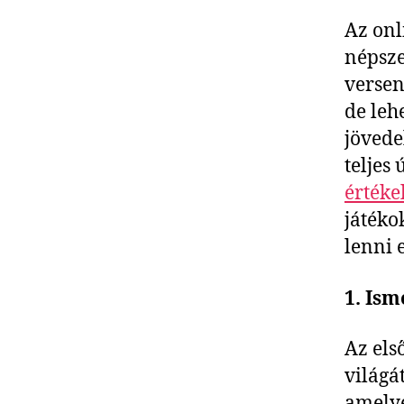
Az onl
népsze
versen
de leh
jövede
teljes
értéke
játéko
lenni 
1. Ism
Az els
világá
amelye