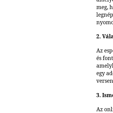
meg, h
legnép
nyomon
2. Vál
Az esp
és fon
amelyb
egy ad
versen
3. Ism
Az onl