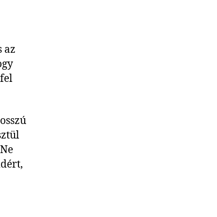
s az
ogy
fel
hosszú
sztül
 Ne
dért,