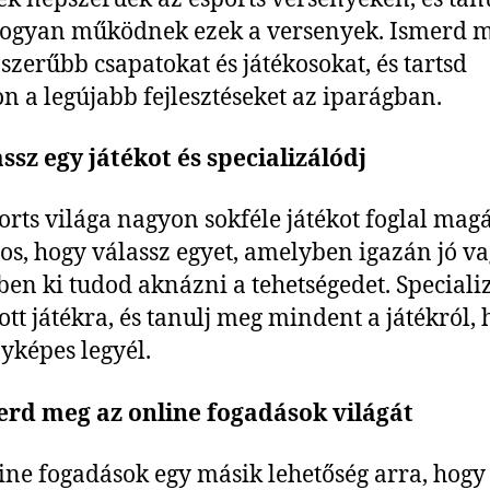
ogyan működnek ezek a versenyek. Ismerd m
szerűbb csapatokat és játékosokat, és tartsd
 a legújabb fejlesztéseket az iparágban.
assz egy játékot és specializálódj
orts világa nagyon sokféle játékot foglal mag
tos, hogy válassz egyet, amelyben igazán jó va
en ki tudod aknázni a tehetségedet. Speciali
ott játékra, és tanulj meg mindent a játékról,
yképes legyél.
erd meg az online fogadások világát
ine fogadások egy másik lehetőség arra, hogy