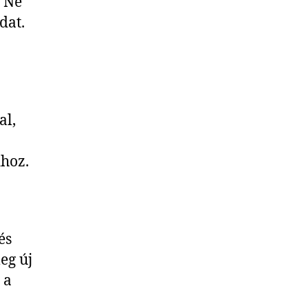
. Ne
dat.
al,
dhoz.
és
eg új
 a