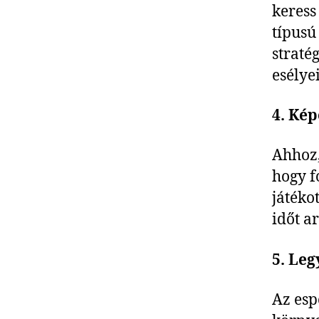
keress
típusú
straté
esélye
4. Ké
Ahhoz,
hogy f
játéko
időt ar
5. Leg
Az esp