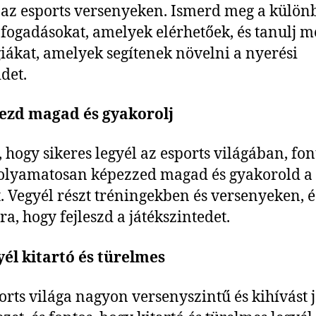
 az esports versenyeken. Ismerd meg a külön
 fogadásokat, amelyek elérhetőek, és tanulj m
giákat, amelyek segítenek növelni a nyerési
idet.
pezd magad és gyakorolj
 hogy sikeres legyél az esports világában, fon
olyamatosan képezzed magad és gyakorold a
t. Vegyél részt tréningekben és versenyeken, é
ra, hogy fejleszd a játékszintedet.
yél kitartó és türelmes
orts világa nagyon versenyszintű és kihívást 