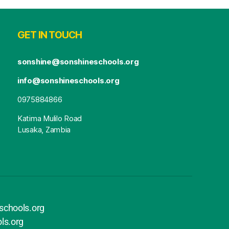
GET IN TOUCH
sonshine@sonshineschools.org
info@sonshineschools.org
0975884866
Katima Mulilo Road
Lusaka, Zambia
chools.org
ls.org