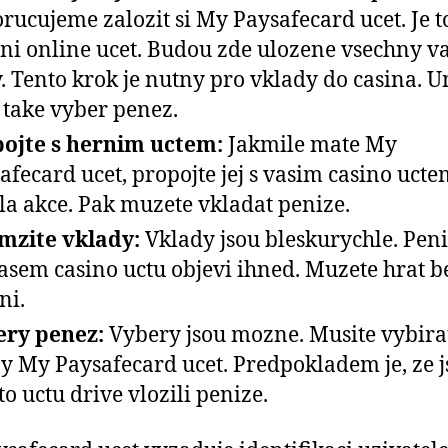
rucujeme zalozit si My Paysafecard ucet. Je t
ni online ucet. Budou zde ulozene vsechny v
. Tento krok je nutny pro vklady do casina. 
take vyber penez.
ojte s hernim uctem:
Jakmile mate My
afecard ucet, propojte jej s vasim casino uctem
la akce. Pak muzete vkladat penize.
mzite vklady:
Vklady jsou bleskurychle. Peni
asem casino uctu objevi ihned. Muzete hrat b
ni.
ery penez:
Vybery jsou mozne. Musite vybira
ny My Paysafecard ucet. Predpokladem je, ze j
to uctu drive vlozili penize.