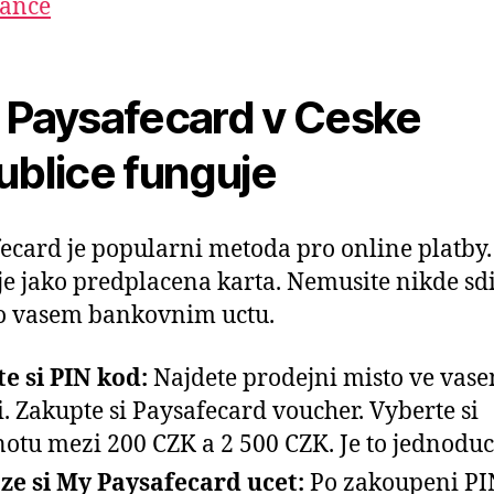
nance
 Paysafecard v Ceske
ublice funguje
ecard je popularni metoda pro online platby.
e jako predplacena karta. Nemusite nikde sdi
o vasem bankovnim uctu.
e si PIN kod:
Najdete prodejni misto ve vas
i. Zakupte si Paysafecard voucher. Vyberte si
otu mezi 200 CZK a 2 500 CZK. Je to jednoduc
ze si My Paysafecard ucet:
Po zakoupeni PI