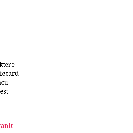
ktere
afecard
acu
est
ranit