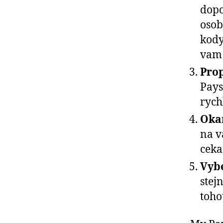
dopo
osob
kody
vam 
Prop
Pays
rych
Oka
na v
ceka
Vyb
stej
toho