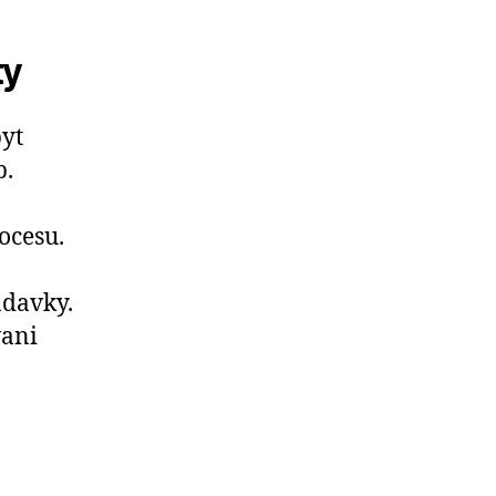
ty
byt
b.
ocesu.
adavky.
vani