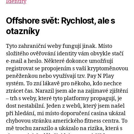
Identity
Offshore svět: Rychlost, ale s
otazníky
Tyto zahraniční weby fungují jinak. Místo
složitého ověřování identity vám obvykle stačí
e-mail a heslo. Některé dokonce umožňují
registrovat se propojením s vaší kryptoměnovou
peněženkou nebo využívají tzv. Pay N Play
systém. To zní lákavě pro někoho, kdo nechce
ztrácet čas. Narazil jsem ale na zajímavé zjištění
– trh s weby, které tyto platformy propagují, je
dost nestabilní. Jeden z webů, který jsem našel
při hledání, mi místo doporučení casina ukázal
chybovou stránku amerického fitness centra. To
mě trochu zarazilo a ukázalo na rizika, která s