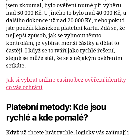
jsem zkoumal, bylo ověření nutné při výběru
nad 50 000 Kč. U jiného to bylo nad 40 000 Kč, u
dalšího dokonce už nad 20 000 Kč, nebo pokud
jste použili klasickou platební kartu. Zdá se, že
nejlepší způsob, jak se vyhnout těmto
kontrolám, je vybírat menší částky a dělat to
častěji. I když se to tváří jako rychlé řešení,
stejně se může stát, že se s nějakým ověřením
setkáte.
Jak si vybrat online casino bez ověření identity
co vás ochrání
Platební metody: Kde jsou
rychlé a kde pomalé?
Když už chcete hrát rychle, logicky vás zajímají i