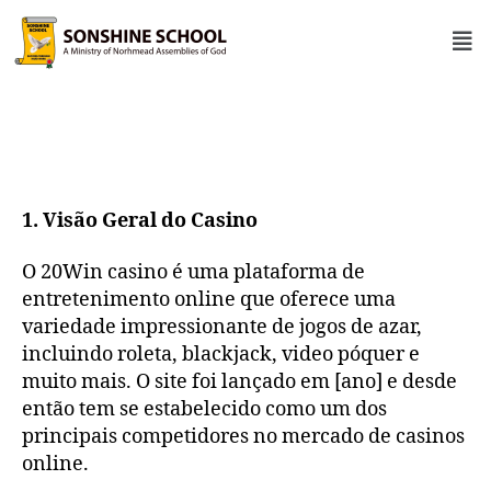
1. Visão Geral do Casino
O 20Win casino é uma plataforma de
entretenimento online que oferece uma
variedade impressionante de jogos de azar,
incluindo roleta, blackjack, video póquer e
muito mais. O site foi lançado em [ano] e desde
então tem se estabelecido como um dos
principais competidores no mercado de casinos
online.