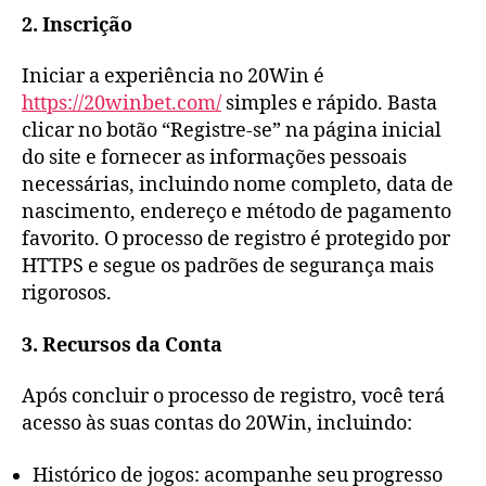
2. Inscrição
Iniciar a experiência no 20Win é
https://20winbet.com/
simples e rápido. Basta
clicar no botão “Registre-se” na página inicial
do site e fornecer as informações pessoais
necessárias, incluindo nome completo, data de
nascimento, endereço e método de pagamento
favorito. O processo de registro é protegido por
HTTPS e segue os padrões de segurança mais
rigorosos.
3. Recursos da Conta
Após concluir o processo de registro, você terá
acesso às suas contas do 20Win, incluindo:
Histórico de jogos: acompanhe seu progresso