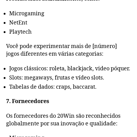
Microgaming
NetEnt
Playtech
Você pode experimentar mais de [número]
jogos diferentes em várias categorias:
Jogos clássicos: roleta, blackjack, video póquer.
Slots: megaways, frutas e vídeo slots.
Tabelas de dados: craps, baccarat.
7. Fornecedores
Os fornecedores do 20Win são reconhecidos
globalmente por sua inovação e qualidade: