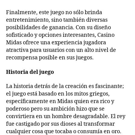
Finalmente, este juego no sólo brinda
entretenimiento, sino también diversas
posibilidades de ganancia. Con su diseño
sofisticado y opciones interesantes, Casino
Midas ofrece una experiencia jugadora
atractiva para usuarios con un alto nivel de
recompensa posible en sus juegos.
Historia del juego
La historia detrás de la creación es fascinante;
el juego está basado en los mitos griegos,
específicamente en Midas quien era rico y
poderoso pero su ambición hizo que se
convirtiera en un hombre desagradable. El rey
fue castigado por sus dioses al transformar
cualquier cosa que tocaba o consumía en oro.