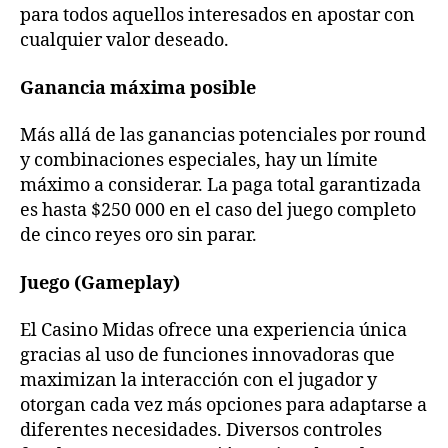
para todos aquellos interesados en apostar con
cualquier valor deseado.
Ganancia máxima posible
Más allá de las ganancias potenciales por round
y combinaciones especiales, hay un límite
máximo a considerar. La paga total garantizada
es hasta $250 000 en el caso del juego completo
de cinco reyes oro sin parar.
Juego (Gameplay)
El Casino Midas ofrece una experiencia única
gracias al uso de funciones innovadoras que
maximizan la interacción con el jugador y
otorgan cada vez más opciones para adaptarse a
diferentes necesidades. Diversos controles