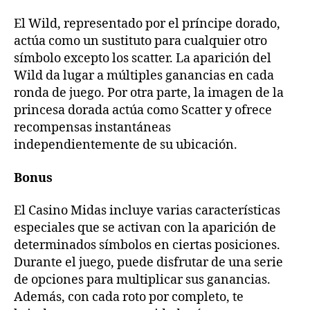
El Wild, representado por el príncipe dorado,
actúa como un sustituto para cualquier otro
símbolo excepto los scatter. La aparición del
Wild da lugar a múltiples ganancias en cada
ronda de juego. Por otra parte, la imagen de la
princesa dorada actúa como Scatter y ofrece
recompensas instantáneas
independientemente de su ubicación.
Bonus
El Casino Midas incluye varias características
especiales que se activan con la aparición de
determinados símbolos en ciertas posiciones.
Durante el juego, puede disfrutar de una serie
de opciones para multiplicar sus ganancias.
Además, con cada roto por completo, te