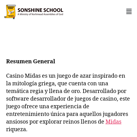
Resumen General
Casino Midas es un juego de azar inspirado en
la mitología griega, que cuenta con una
temática regia y llena de oro. Desarrollado por
software desarrollador de juegos de casino, este
juego ofrece una experiencia de
entretenimiento única para aquellos jugadores
ansiosos por explorar reinos llenos de
Midas
riqueza.