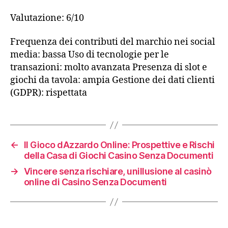
Valutazione: 6/10
Frequenza dei contributi del marchio nei social
media: bassa Uso di tecnologie per le
transazioni: molto avanzata Presenza di slot e
giochi da tavola: ampia Gestione dei dati clienti
(GDPR): rispettata
←
Il Gioco dAzzardo Online: Prospettive e Rischi
della Casa di Giochi Casino Senza Documenti
→
Vincere senza rischiare, unillusione al casinò
online di Casino Senza Documenti