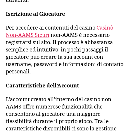
attraenti.
Iscrizione al Giocatore
Per accedere ai contenuti del casino
Casinò
Non-AAMS Sicuri
non-AAMS è necessario
registrarsi sul sito. Il processo è abbastanza
semplice ed intuitivo; in pochi passaggi il
giocatore può creare la sua account con
username, password e informazioni di contatto
personali.
Caratteristiche dell’Account
L’account creato all’interno del casino non-
AAMS offre numerose funzionalità che
consentono al giocatore una maggiore
flessibilità durante il proprio gioco. Tra le
caratteristiche disponibili ci sono la gestione