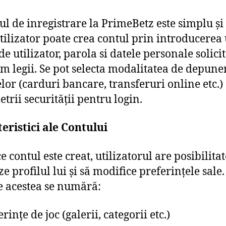
ul de inregistrare la PrimeBetz este simplu și
tilizator poate crea contul prin introducerea
e utilizator, parola si datele personale solici
m legii. Se pot selecta modalitatea de depune
elor (carduri bancare, transferuri online etc.) 
trii securității pentru login.
eristici ale Contului
 contul este creat, utilizatorul are posibilitat
e profilul lui și să modifice preferințele sale.
e acestea se numără:
rințe de joc (galerii, categorii etc.)