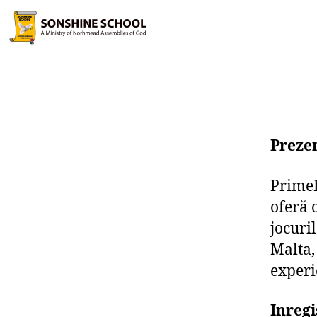
Preze
PrimeB
oferă 
jocuri
Malta,
experi
Inregi