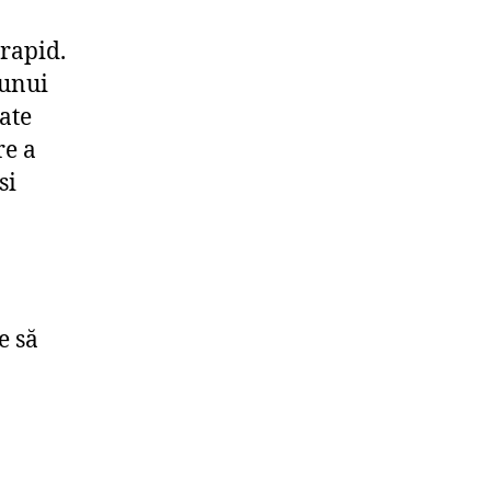
 rapid.
 unui
tate
re a
si
e să