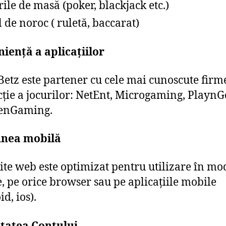
rile de masă (poker, blackjack etc.)
l de noroc ( ruletă, baccarat)
iență a aplicațiilor
etz este partener cu cele mai cunoscute firm
ție a jocurilor: NetEnt, Microgaming, PlaynGo
enGaming.
unea mobilă
site web este optimizat pentru utilizare în mo
, pe orice browser sau pe aplicațiile mobile
d, ios).