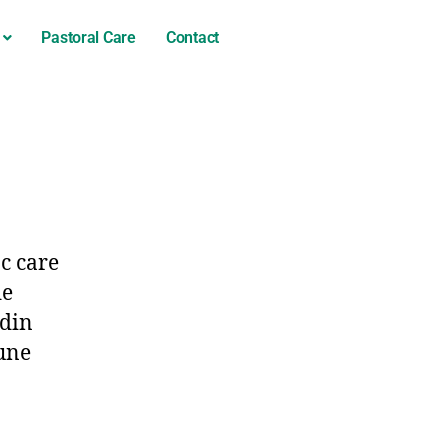
Pastoral Care
Contact
c care
de
 din
une