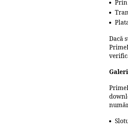
Prin
Tran
Plat
Dacă s
PrimeB
verific
Galeri
PrimeB
downlo
număr
Slotu