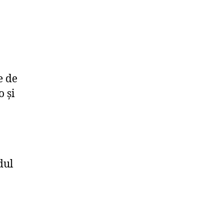
e de
 și
dul