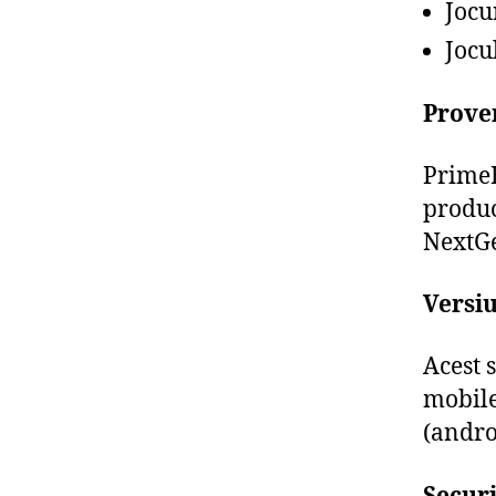
Jocu
Jocu
Proven
PrimeB
produc
NextG
Versi
Acest 
mobile
(androi