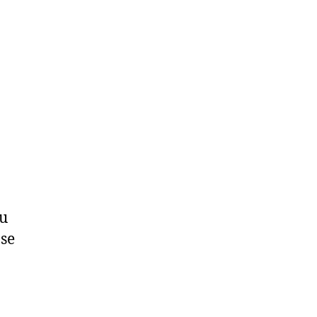
ru
 se