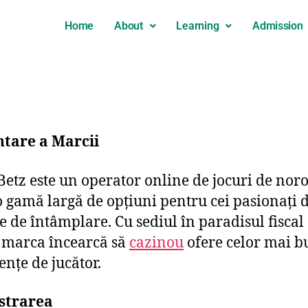
Home
About
Learning
Admission
ntare a Marcii
etz este un operator online de jocuri de noro
o gamă largă de opțiuni pentru cei pasionați 
le de întâmplare. Cu sediul în paradisul fiscal
 marca încearcă să
cazinou
ofere celor mai b
ențe de jucător.
strarea