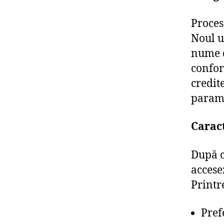
Proces
Noul u
nume d
confor
credit
parame
Caract
După ce
accesez
Printr
Prefe