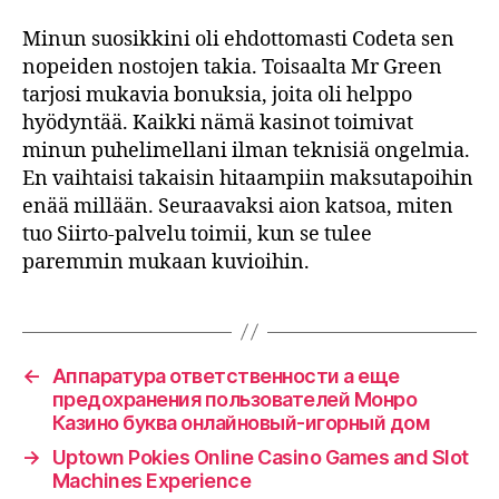
Minun suosikkini oli ehdottomasti Codeta sen
nopeiden nostojen takia. Toisaalta Mr Green
tarjosi mukavia bonuksia, joita oli helppo
hyödyntää. Kaikki nämä kasinot toimivat
minun puhelimellani ilman teknisiä ongelmia.
En vaihtaisi takaisin hitaampiin maksutapoihin
enää millään. Seuraavaksi aion katsoa, miten
tuo Siirto-palvelu toimii, kun se tulee
paremmin mukaan kuvioihin.
←
Аппаратура ответственности а еще
предохранения пользователей Монро
Казино буква онлайновый-игорный дом
→
Uptown Pokies Online Casino Games and Slot
Machines Experience