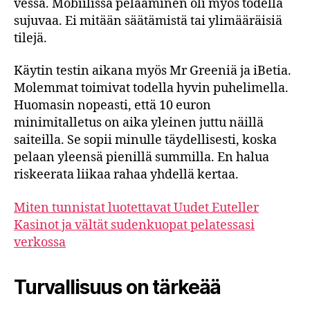
vessa. Mobiilissa pelaaminen oli myös todella
sujuvaa. Ei mitään säätämistä tai ylimääräisiä
tilejä.
Käytin testin aikana myös Mr Greeniä ja iBetia.
Molemmat toimivat todella hyvin puhelimella.
Huomasin nopeasti, että 10 euron
minimitalletus on aika yleinen juttu näillä
saiteilla. Se sopii minulle täydellisesti, koska
pelaan yleensä pienillä summilla. En halua
riskeerata liikaa rahaa yhdellä kertaa.
Miten tunnistat luotettavat Uudet Euteller
Kasinot ja vältät sudenkuopat pelatessasi
verkossa
Turvallisuus on tärkeää