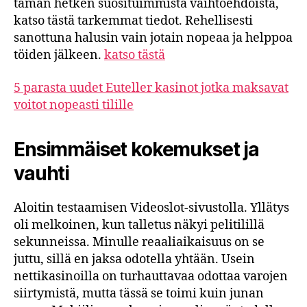
tämän hetken suosituimmista vaihtoehdoista,
katso tästä tarkemmat tiedot. Rehellisesti
sanottuna halusin vain jotain nopeaa ja helppoa
töiden jälkeen.
katso tästä
5 parasta uudet Euteller kasinot jotka maksavat
voitot nopeasti tilille
Ensimmäiset kokemukset ja
vauhti
Aloitin testaamisen Videoslot-sivustolla. Yllätys
oli melkoinen, kun talletus näkyi pelitilillä
sekunneissa. Minulle reaaliaikaisuus on se
juttu, sillä en jaksa odotella yhtään. Usein
nettikasinoilla on turhauttavaa odottaa varojen
siirtymistä, mutta tässä se toimi kuin junan