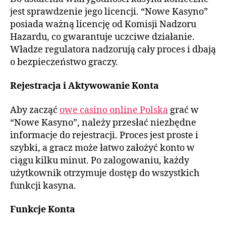
jest sprawdzenie jego licencji. “Nowe Kasyno”
posiada ważną licencję od Komisji Nadzoru
Hazardu, co gwarantuje uczciwe działanie.
Władze regulatora nadzorują cały proces i dbają
o bezpieczeństwo graczy.
Rejestracja i Aktywowanie Konta
Aby zacząć
owe casino online Polska
grać w
“Nowe Kasyno”, należy przesłać niezbędne
informacje do rejestracji. Proces jest proste i
szybki, a gracz może łatwo założyć konto w
ciągu kilku minut. Po zalogowaniu, każdy
użytkownik otrzymuje dostęp do wszystkich
funkcji kasyna.
Funkcje Konta