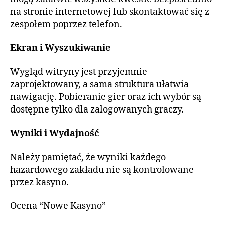
na stronie internetowej lub skontaktować się z
zespołem poprzez telefon.
Ekran i Wyszukiwanie
Wygląd witryny jest przyjemnie
zaprojektowany, a sama struktura ułatwia
nawigację. Pobieranie gier oraz ich wybór są
dostępne tylko dla zalogowanych graczy.
Wyniki i Wydajność
Należy pamiętać, że wyniki każdego
hazardowego zakładu nie są kontrolowane
przez kasyno.
Ocena “Nowe Kasyno”