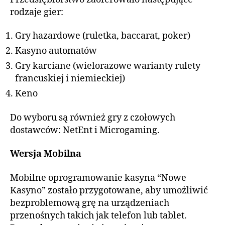
rodzaje gier:
Gry hazardowe (ruletka, baccarat, poker)
Kasyno automatów
Gry karciane (wielorazowe warianty rulety
francuskiej i niemieckiej)
Keno
Do wyboru są również gry z czołowych
dostawców: NetEnt i Microgaming.
Wersja Mobilna
Mobilne oprogramowanie kasyna “Nowe
Kasyno” zostało przygotowane, aby umożliwić
bezproblemową grę na urządzeniach
przenośnych takich jak telefon lub tablet.