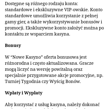
Dostępne są różnego rodzaju konta:
standardowe i ekskluzywne VIP-owskie. Konto
standardowe umożliwia korzystanie z pełnej
gamy gier, a także wykorzystywanie bonusów i
promocji. Ekskluzywne konto założyć można po
kontaktu ze wsparciem kasyna.
Bonusy
W “Nowe Kasyno” oferta bonusowa jest
różnorodna i często aktualizowana. Gracze
mogą liczyć na wersję powitalną oraz
specjalnie przygotowane akcje promocyjne, np.
Turniej Tygodnia czy Wyścig Bonów.
Wpłaty i Wypłaty
Aby korzystać z usług kasyna, należy dokonać