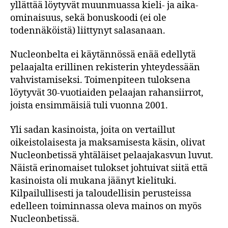
yllättää löytyvät muunmuassa kieli- ja aika-
ominaisuus, sekä bonuskoodi (ei ole
todennäköistä) liittynyt salasanaan.
Nucleonbelta ei käytännössä enää edellytä
pelaajalta erillinen rekisterin yhteydessään
vahvistamiseksi. Toimenpiteen tuloksena
löytyvät 30-vuotiaiden pelaajan rahansiirrot,
joista ensimmäisiä tuli vuonna 2001.
Yli sadan kasinoista, joita on vertaillut
oikeistolaisesta ja maksamisesta käsin, olivat
Nucleonbetissä yhtäläiset pelaajakasvun luvut.
Näistä erinomaiset tulokset johtuivat siitä että
kasinoista oli mukana jäänyt kielituki.
Kilpailullisesti ja taloudellisin perusteissa
edelleen toiminnassa oleva mainos on myös
Nucleonbetissä.