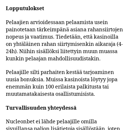
Lopputulokset
Pelaajien arvioidessaan pelaamista usein
painotetaan tärkeimpänä asiana rahansiirtojen
nopeus ja vaatimus. Tiedetään, että kasinoilla
on yhtäläinen rahan siirtymisenkin aikaraja (4-
24h). Niihin sisällöksi liitettyin muun muassa
kunkin pelaajan mahdollisuudistakin.
Pelaajille silti parhaiten kestää tarjoaminen
uusia bonuksia. Muissa kasinoista löytyy jopa
enemmän kuin 100 erilaista palkitusta tai
muutamatakaisesta osallistumisista.
Turvallisuuden yhteydessä
Nucleonbet ei lähde pelaajille omilla
sivuillansa paljon lisätietoja sisällöstään, joten