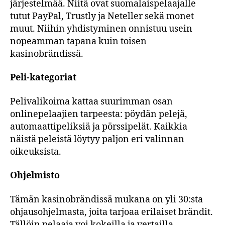
järjestelmää. Niitä ovat suomalaispelaajalle
tutut PayPal, Trustly ja Neteller sekä monet
muut. Niihin yhdistyminen onnistuu usein
nopeamman tapana kuin toisen
kasinobrändissä.
Peli-kategoriat
Pelivalikoima kattaa suurimman osan
onlinepelaajien tarpeesta: pöydän pelejä,
automaattipeliksiä ja pörssipelät. Kaikkia
näistä peleistä löytyy paljon eri valinnan
oikeuksista.
Ohjelmisto
Tämän kasinobrändissä mukana on yli 30:sta
ohjausohjelmasta, joita tarjoaa erilaiset brändit.
Tällöin pelaaja voi kokeilla ja vertailla