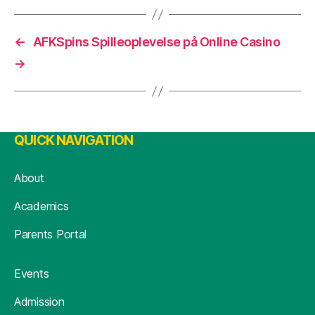
←
AFKSpins Spilleoplevelse på Online Casino
→
QUICK NAVIGATION
About
Academics
Parents Portal
Events
Admission