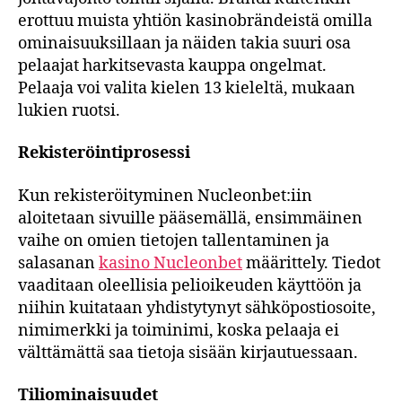
erottuu muista yhtiön kasinobrändeistä omilla
ominaisuuksillaan ja näiden takia suuri osa
pelaajat harkitsevasta kauppa ongelmat.
Pelaaja voi valita kielen 13 kieleltä, mukaan
lukien ruotsi.
Rekisteröintiprosessi
Kun rekisteröityminen Nucleonbet:iin
aloitetaan sivuille pääsemällä, ensimmäinen
vaihe on omien tietojen tallentaminen ja
salasanan
kasino Nucleonbet
määrittely. Tiedot
vaaditaan oleellisia pelioikeuden käyttöön ja
niihin kuitataan yhdistytynyt sähköpostiosoite,
nimimerkki ja toiminimi, koska pelaaja ei
välttämättä saa tietoja sisään kirjautuessaan.
Tiliominaisuudet