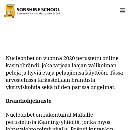
Nucleonbet on vuonna 2020 perustettu online
kasinobrändi, joka tarjoaa laajan valikoiman
pelejä ja hyviä etuja pelaajiensa käyttöön. Tässä
arvostelussa tarkastellaan brändistä
yksityiskohtia sekä niiden parissa ongelmat.
Brändiohjelmisto
Nucleonbet on rakentunut Maltalle
perustetusta iGaming-yhtiöltä, jonka myös
johtavajohto toimii sijalla. Brändi kuitenkin