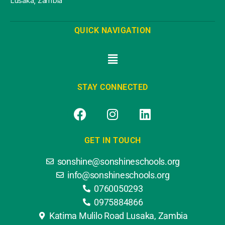
Lusaka, Zambia
QUICK NAVIGATION
STAY CONNECTED
GET IN TOUCH
sonshine@sonshineschools.org
info@sonshineschools.org
0760050293
0975884866
Katima Mulilo Road Lusaka, Zambia