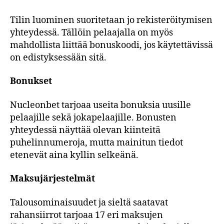
Tilin luominen suoritetaan jo rekisteröitymisen
yhteydessä. Tällöin pelaajalla on myös
mahdollista liittää bonuskoodi, jos käytettävissä
on edistyksessään sitä.
Bonukset
Nucleonbet tarjoaa useita bonuksia uusille
pelaajille sekä jokapelaajille. Bonusten
yhteydessä näyttää olevan kiinteitä
puhelinnumeroja, mutta mainitun tiedot
etenevät aina kyllin selkeänä.
Maksujärjestelmät
Talousominaisuudet ja sieltä saatavat
rahansiirrot tarjoaa 17 eri maksujen