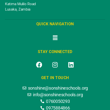
Katima Mulilo Road
Lusaka, Zambia
QUICK NAVIGATION
STAY CONNECTED
GET IN TOUCH
sonshine@sonshineschools.org
info@sonshineschools.org
0760050293
0975884866