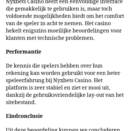
Nyxbets Casino heeft een eenvoudige interface
die gemakkelijk te gebruiken is, maar toch
voldoende mogelijkheden biedt om het comfort
van de speler in acht te nemen. Het casino
hekelt enigszins moeilijke beoordelingen voor
klanten met technische problemen.
Performantie
De kennis die spelers hebben over hun
rekening kan worden gebruikt voor een beter
speleerfahrung bij Nyxbets Casino. Het
platform is zeer stabiel en ziet er mooi uit,
dankzij de gebruiksvriendelijke lay-out van het
sitebestand.
Eindconclusie
Uit deze beoordeling kunnen we concluderen