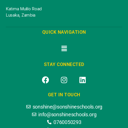
Katima Mulilo Road
Lusaka, Zambia
QUICK NAVIGATION
STAY CONNECTED
GET IN TOUCH
sonshine@sonshineschools.org
info@sonshineschools.org
0760050293