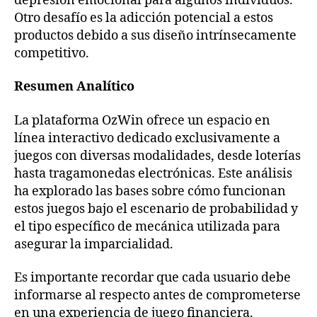
depresión emocional para algunos individuos.
Otro desafío es la adicción potencial a estos
productos debido a sus diseño intrínsecamente
competitivo.
Resumen Analítico
La plataforma OzWin ofrece un espacio en
línea interactivo dedicado exclusivamente a
juegos con diversas modalidades, desde loterías
hasta tragamonedas electrónicas. Este análisis
ha explorado las bases sobre cómo funcionan
estos juegos bajo el escenario de probabilidad y
el tipo específico de mecánica utilizada para
asegurar la imparcialidad.
Es importante recordar que cada usuario debe
informarse al respecto antes de comprometerse
en una experiencia de juego financiera.