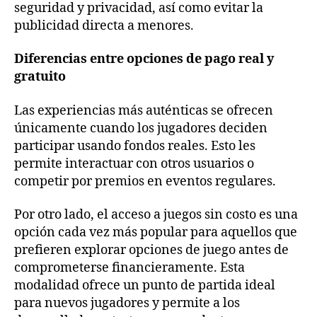
seguridad y privacidad, así como evitar la
publicidad directa a menores.
Diferencias entre opciones de pago real y
gratuito
Las experiencias más auténticas se ofrecen
únicamente cuando los jugadores deciden
participar usando fondos reales. Esto les
permite interactuar con otros usuarios o
competir por premios en eventos regulares.
Por otro lado, el acceso a juegos sin costo es una
opción cada vez más popular para aquellos que
prefieren explorar opciones de juego antes de
comprometerse financieramente. Esta
modalidad ofrece un punto de partida ideal
para nuevos jugadores y permite a los