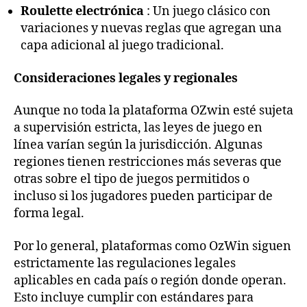
Roulette electrónica
: Un juego clásico con
variaciones y nuevas reglas que agregan una
capa adicional al juego tradicional.
Consideraciones legales y regionales
Aunque no toda la plataforma OZwin esté sujeta
a supervisión estricta, las leyes de juego en
línea varían según la jurisdicción. Algunas
regiones tienen restricciones más severas que
otras sobre el tipo de juegos permitidos o
incluso si los jugadores pueden participar de
forma legal.
Por lo general, plataformas como OzWin siguen
estrictamente las regulaciones legales
aplicables en cada país o región donde operan.
Esto incluye cumplir con estándares para