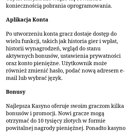
koniecznością pobrania oprogramowania.
Aplikacja Konta
Po utworzeniu konta gracz dostaje dostęp do
wielu funkcji, takich jak historia gier i wpłat,
historii wynagrodzeń, wgląd do stanu
aktywnych bonusów, ustawienia prywatności
oraz konto pieniężne. Użytkownik może
również zmienić hasło, podać nową adresem e-
mail lub wybrać język.
Bonusy
Najlepsza Kasyno oferuje swoim graczom kilka
bonusów i promocji. Nowi gracze mogą
otrzymać do 10 tysięcy złotych w formie
powitalnej nagrody pieniężnej. Ponadto kasyno