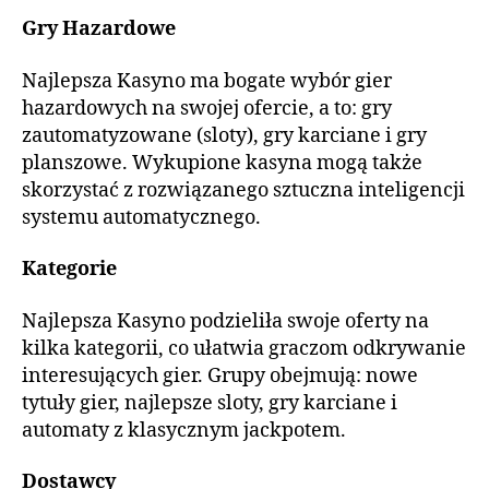
Gry Hazardowe
Najlepsza Kasyno ma bogate wybór gier
hazardowych na swojej ofercie, a to: gry
zautomatyzowane (sloty), gry karciane i gry
planszowe. Wykupione kasyna mogą także
skorzystać z rozwiązanego sztuczna inteligencji
systemu automatycznego.
Kategorie
Najlepsza Kasyno podzieliła swoje oferty na
kilka kategorii, co ułatwia graczom odkrywanie
interesujących gier. Grupy obejmują: nowe
tytuły gier, najlepsze sloty, gry karciane i
automaty z klasycznym jackpotem.
Dostawcy