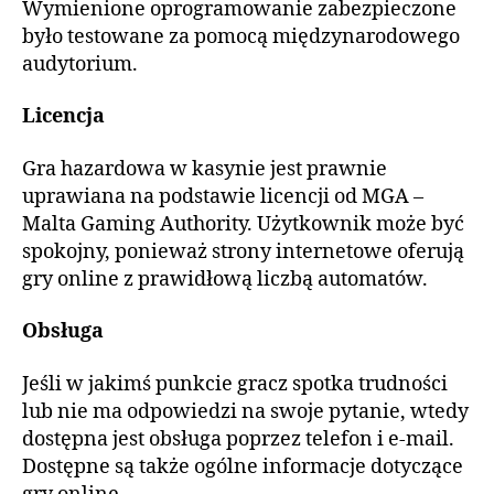
Wymienione oprogramowanie zabezpieczone
było testowane za pomocą międzynarodowego
audytorium.
Licencja
Gra hazardowa w kasynie jest prawnie
uprawiana na podstawie licencji od MGA –
Malta Gaming Authority. Użytkownik może być
spokojny, ponieważ strony internetowe oferują
gry online z prawidłową liczbą automatów.
Obsługa
Jeśli w jakimś punkcie gracz spotka trudności
lub nie ma odpowiedzi na swoje pytanie, wtedy
dostępna jest obsługa poprzez telefon i e-mail.
Dostępne są także ogólne informacje dotyczące