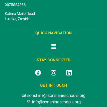
0975884866
Katima Mulilo Road
Lusaka, Zambia
QUICK NAVIGATION
STAY CONNECTED
GET IN TOUCH
sonshine@sonshineschools.org
info@sonshineschools.org