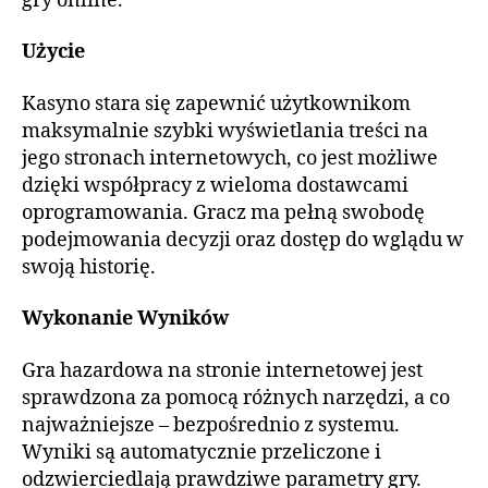
gry online.
Użycie
Kasyno stara się zapewnić użytkownikom
maksymalnie szybki wyświetlania treści na
jego stronach internetowych, co jest możliwe
dzięki współpracy z wieloma dostawcami
oprogramowania. Gracz ma pełną swobodę
podejmowania decyzji oraz dostęp do wglądu w
swoją historię.
Wykonanie Wyników
Gra hazardowa na stronie internetowej jest
sprawdzona za pomocą różnych narzędzi, a co
najważniejsze – bezpośrednio z systemu.
Wyniki są automatycznie przeliczone i
odzwierciedlają prawdziwe parametry gry.