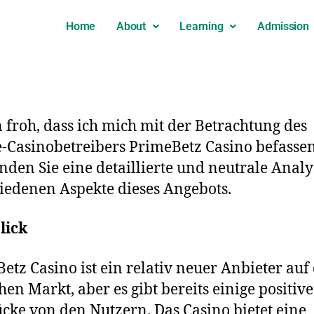
Home
About
Learning
Admission
n froh, dass ich mich mit der Betrachtung des
-Casinobetreibers PrimeBetz Casino befasse
inden Sie eine detaillierte und neutrale Analy
iedenen Aspekte dieses Angebots.
lick
etz Casino ist ein relativ neuer Anbieter au
hen Markt, aber es gibt bereits einige positive
cke von den Nutzern. Das Casino bietet eine