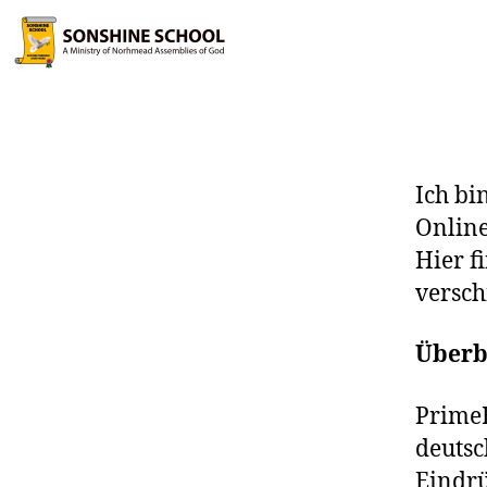
Ich bi
Online
Hier f
versch
Überb
PrimeB
deutsc
Eindrü