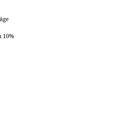
äge
on 10%