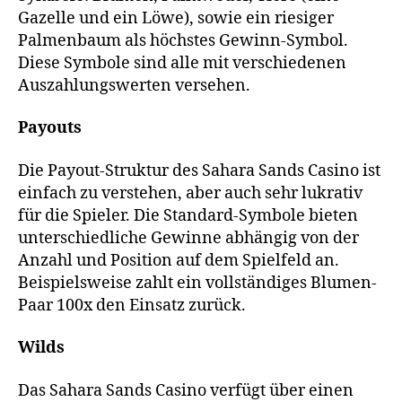
Gazelle und ein Löwe), sowie ein riesiger
Palmenbaum als höchstes Gewinn-Symbol.
Diese Symbole sind alle mit verschiedenen
Auszahlungswerten versehen.
Payouts
Die Payout-Struktur des Sahara Sands Casino ist
einfach zu verstehen, aber auch sehr lukrativ
für die Spieler. Die Standard-Symbole bieten
unterschiedliche Gewinne abhängig von der
Anzahl und Position auf dem Spielfeld an.
Beispielsweise zahlt ein vollständiges Blumen-
Paar 100x den Einsatz zurück.
Wilds
Das Sahara Sands Casino verfügt über einen