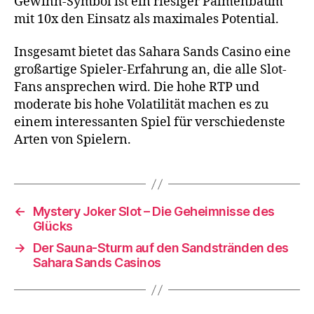
Gewinn-Symbol ist ein riesiger Palmenbaum
mit 10x den Einsatz als maximales Potential.
Insgesamt bietet das Sahara Sands Casino eine
großartige Spieler-Erfahrung an, die alle Slot-
Fans ansprechen wird. Die hohe RTP und
moderate bis hohe Volatilität machen es zu
einem interessanten Spiel für verschiedenste
Arten von Spielern.
←
Mystery Joker Slot – Die Geheimnisse des
Glücks
→
Der Sauna-Sturm auf den Sandstränden des
Sahara Sands Casinos