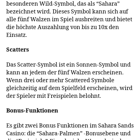
besonderen Wild-Symbol, das als “Sahara”
bezeichnet wird. Dieses Symbol kann sich auf
alle fünf Walzen im Spiel ausbreiten und bietet
die höchste Auszahlung von bis zu 10x den
Einsatz.
Scatters
Das Scatter-Symbol ist ein Sonnen-Symbol und
kann an jedem der fünf Walzen erscheinen.
Wenn drei oder mehr Scattered Symbole
gleichzeitig auf dem Spielfeld erscheinen, wird
der Spieler mit Freispielen belohnt.
Bonus-Funktionen
Es gibt zwei Bonus Funktionen im Sahara Sands
Casino: die “Sahara-Palmen” -Bonusebene und