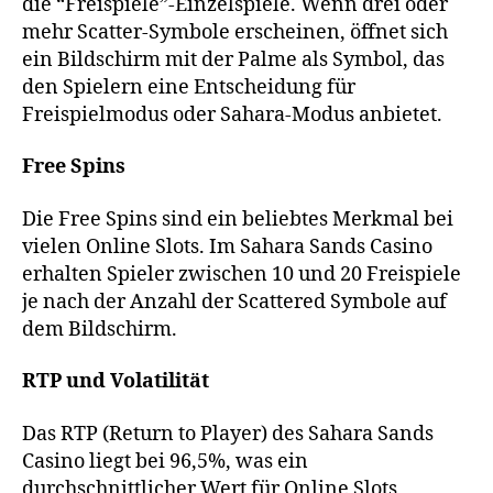
die “Freispiele”-Einzelspiele. Wenn drei oder
mehr Scatter-Symbole erscheinen, öffnet sich
ein Bildschirm mit der Palme als Symbol, das
den Spielern eine Entscheidung für
Freispielmodus oder Sahara-Modus anbietet.
Free Spins
Die Free Spins sind ein beliebtes Merkmal bei
vielen Online Slots. Im Sahara Sands Casino
erhalten Spieler zwischen 10 und 20 Freispiele
je nach der Anzahl der Scattered Symbole auf
dem Bildschirm.
RTP und Volatilität
Das RTP (Return to Player) des Sahara Sands
Casino liegt bei 96,5%, was ein
durchschnittlicher Wert für Online Slots