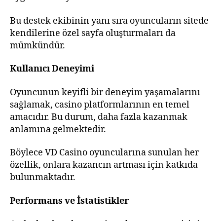
Bu destek ekibinin yanı sıra oyuncuların sitede
kendilerine özel sayfa oluşturmaları da
mümkündür.
Kullanıcı Deneyimi
Oyuncunun keyifli bir deneyim yaşamalarını
sağlamak, casino platformlarının en temel
amacıdır. Bu durum, daha fazla kazanmak
anlamına gelmektedir.
Böylece VD Casino oyuncularına sunulan her
özellik, onlara kazancın artması için katkıda
bulunmaktadır.
Performans ve İstatistikler