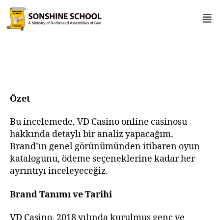
Özet
Bu incelemede, VD Casino online casinosu
hakkında detaylı bir analiz yapacağım.
Brand’ın genel görünümünden itibaren oyun
katalogunu, ödeme seçeneklerine kadar her
ayrıntıyı inceleyeceğiz.
Brand Tanımı ve Tarihi
VD Casino, 2018 yılında kurulmuş genç ve