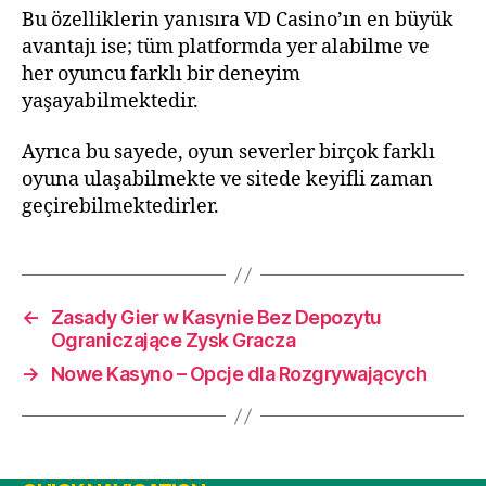
Bu özelliklerin yanısıra VD Casino’ın en büyük
avantajı ise; tüm platformda yer alabilme ve
her oyuncu farklı bir deneyim
yaşayabilmektedir.
Ayrıca bu sayede, oyun severler birçok farklı
oyuna ulaşabilmekte ve sitede keyifli zaman
geçirebilmektedirler.
←
Zasady Gier w Kasynie Bez Depozytu
Ograniczające Zysk Gracza
→
Nowe Kasyno – Opcje dla Rozgrywających