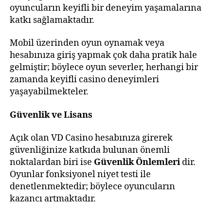
oyuncuların keyifli bir deneyim yaşamalarına
katkı sağlamaktadır.
Mobil üzerinden oyun oynamak veya
hesabınıza giriş yapmak çok daha pratik hale
gelmiştir; böylece oyun severler, herhangi bir
zamanda keyifli casino deneyimleri
yaşayabilmekteler.
Güvenlik ve Lisans
Açık olan VD Casino hesabınıza girerek
güvenliğinize katkıda bulunan önemli
noktalardan biri ise
Güvenlik Önlemleri
dir.
Oyunlar fonksiyonel niyet testi ile
denetlenmektedir; böylece oyuncuların
kazancı artmaktadır.