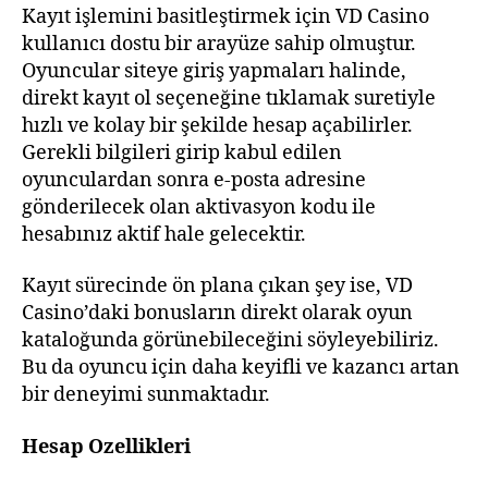
Kayıt işlemini basitleştirmek için VD Casino
kullanıcı dostu bir arayüze sahip olmuştur.
Oyuncular siteye giriş yapmaları halinde,
direkt kayıt ol seçeneğine tıklamak suretiyle
hızlı ve kolay bir şekilde hesap açabilirler.
Gerekli bilgileri girip kabul edilen
oyunculardan sonra e-posta adresine
gönderilecek olan aktivasyon kodu ile
hesabınız aktif hale gelecektir.
Kayıt sürecinde ön plana çıkan şey ise, VD
Casino’daki bonusların direkt olarak oyun
kataloğunda görünebileceğini söyleyebiliriz.
Bu da oyuncu için daha keyifli ve kazancı artan
bir deneyimi sunmaktadır.
Hesap Ozellikleri