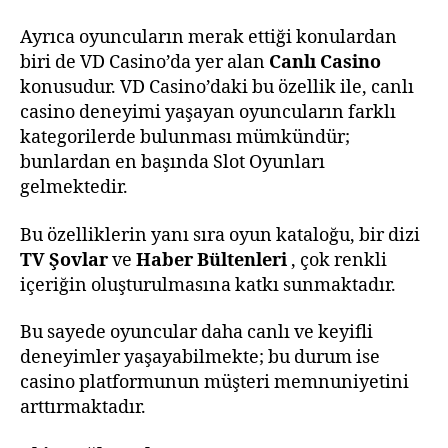
Ayrıca oyuncuların merak ettiği konulardan
biri de VD Casino’da yer alan
Canlı Casino
konusudur. VD Casino’daki bu özellik ile, canlı
casino deneyimi yaşayan oyuncuların farklı
kategorilerde bulunması mümkündür;
bunlardan en başında Slot Oyunları
gelmektedir.
Bu özelliklerin yanı sıra oyun kataloğu, bir dizi
TV Şovlar
ve
Haber Bültenleri
, çok renkli
içeriğin oluşturulmasına katkı sunmaktadır.
Bu sayede oyuncular daha canlı ve keyifli
deneyimler yaşayabilmekte; bu durum ise
casino platformunun müşteri memnuniyetini
arttırmaktadır.