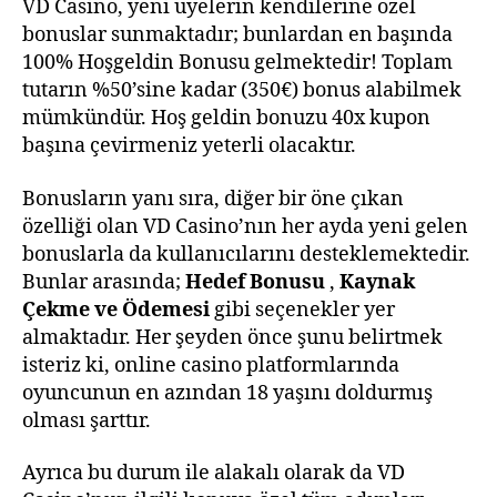
VD Casino, yeni üyelerin kendilerine özel
bonuslar sunmaktadır; bunlardan en başında
100% Hoşgeldin Bonusu gelmektedir! Toplam
tutarın %50’sine kadar (350€) bonus alabilmek
mümkündür. Hoş geldin bonuzu 40x kupon
başına çevirmeniz yeterli olacaktır.
Bonusların yanı sıra, diğer bir öne çıkan
özelliği olan VD Casino’nın her ayda yeni gelen
bonuslarla da kullanıcılarını desteklemektedir.
Bunlar arasında;
Hedef Bonusu
,
Kaynak
Çekme ve Ödemesi
gibi seçenekler yer
almaktadır. Her şeyden önce şunu belirtmek
isteriz ki, online casino platformlarında
oyuncunun en azından 18 yaşını doldurmış
olması şarttır.
Ayrıca bu durum ile alakalı olarak da VD