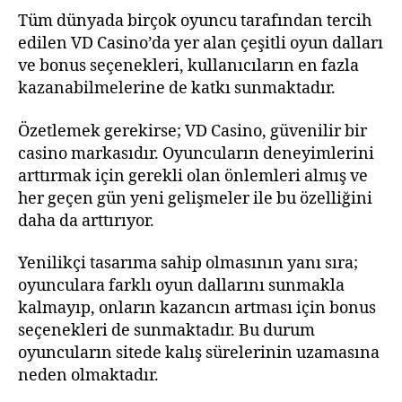
Tüm dünyada birçok oyuncu tarafından tercih
edilen VD Casino’da yer alan çeşitli oyun dalları
ve bonus seçenekleri, kullanıcıların en fazla
kazanabilmelerine de katkı sunmaktadır.
Özetlemek gerekirse; VD Casino, güvenilir bir
casino markasıdır. Oyuncuların deneyimlerini
arttırmak için gerekli olan önlemleri almış ve
her geçen gün yeni gelişmeler ile bu özelliğini
daha da arttırıyor.
Yenilikçi tasarıma sahip olmasının yanı sıra;
oyunculara farklı oyun dallarını sunmakla
kalmayıp, onların kazancın artması için bonus
seçenekleri de sunmaktadır. Bu durum
oyuncuların sitede kalış sürelerinin uzamasına
neden olmaktadır.