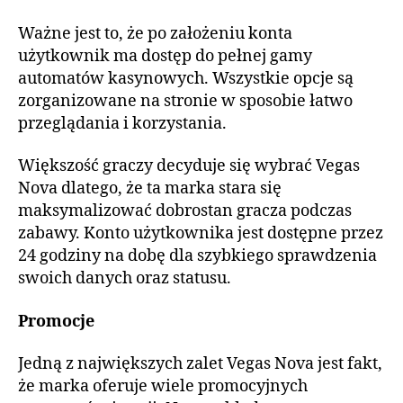
Ważne jest to, że po założeniu konta
użytkownik ma dostęp do pełnej gamy
automatów kasynowych. Wszystkie opcje są
zorganizowane na stronie w sposobie łatwo
przeglądania i korzystania.
Większość graczy decyduje się wybrać Vegas
Nova dlatego, że ta marka stara się
maksymalizować dobrostan gracza podczas
zabawy. Konto użytkownika jest dostępne przez
24 godziny na dobę dla szybkiego sprawdzenia
swoich danych oraz statusu.
Promocje
Jedną z największych zalet Vegas Nova jest fakt,
że marka oferuje wiele promocyjnych