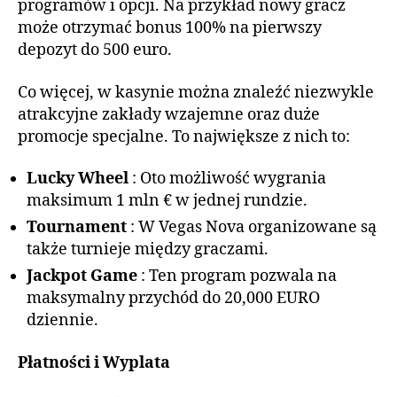
programów i opcji. Na przykład nowy gracz
może otrzymać bonus 100% na pierwszy
depozyt do 500 euro.
Co więcej, w kasynie można znaleźć niezwykle
atrakcyjne zakłady wzajemne oraz duże
promocje specjalne. To największe z nich to:
Lucky Wheel
: Oto możliwość wygrania
maksimum 1 mln € w jednej rundzie.
Tournament
: W Vegas Nova organizowane są
także turnieje między graczami.
Jackpot Game
: Ten program pozwala na
maksymalny przychód do 20,000 EURO
dziennie.
Płatności i Wyplata