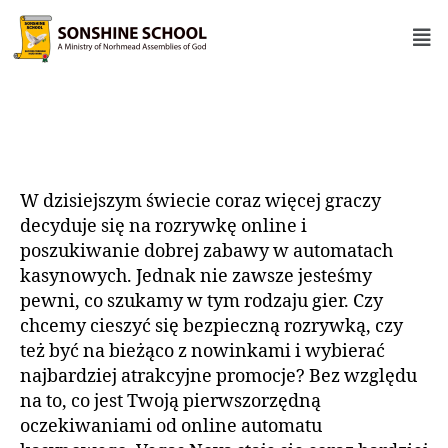
W dzisiejszym świecie coraz więcej graczy
decyduje się na rozrywkę online i
poszukiwanie dobrej zabawy w automatach
kasynowych. Jednak nie zawsze jesteśmy
pewni, co szukamy w tym rodzaju gier. Czy
chcemy cieszyć się bezpieczną rozrywką, czy
też być na bieżąco z nowinkami i wybierać
najbardziej atrakcyjne promocje? Bez względu
na to, co jest Twoją pierwszorzędną
oczekiwaniami od online automatu