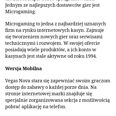
Jednym ze najlepszych dostawców gier jest
Microgaming.
Microgaming to jedna z najbardziej uznanych
firm na rynku internetowych kasyn. Zajmuje
się tworzeniem nowych gier oraz serwisami
technicznymi i rozwojem. W swojej ofercie
posiadają wiele produktów, a ich konto w
kasynach jest stale aktywne od roku 1994.
Wersja Mobilna
Vegas Nova stara się zapewniać swoim graczom
dostęp do zabawy o każdej porze dnia. Na
stronie internetowej marki znajduje się
specjalnie zorganizowana sekcja z możliwością
pobrać aplikację na telefon.