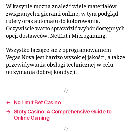
W kasynie można znaleźć wiele materiałów
związanych z gierami online, w tym podgląd
rulety oraz automatu do kolorowania.
Oczywiście warto sprawdzić wybór dostępnych
opcji dostawców: NetEnt i Microgaming.
Wszystko łączące się z oprogramowaniem
Vegas Nova jest bardzo wysokiej jakości, a także
przewidywania obsługi technicznej w celu
utrzymania dobrej kondycji.
←
No Limit Bet Casino
→
Sloty Casino: A Comprehensive Guide to
Online Gaming