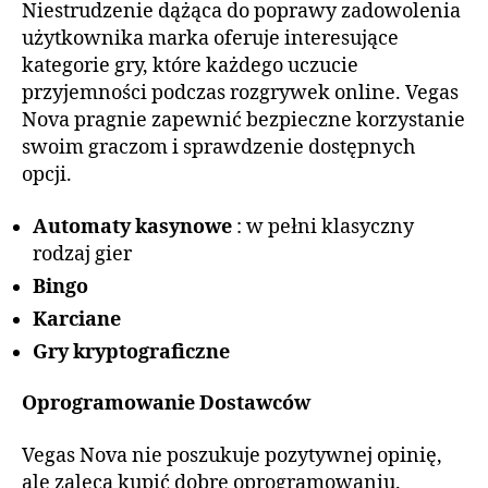
Niestrudzenie dążąca do poprawy zadowolenia
użytkownika marka oferuje interesujące
kategorie gry, które każdego uczucie
przyjemności podczas rozgrywek online. Vegas
Nova pragnie zapewnić bezpieczne korzystanie
swoim graczom i sprawdzenie dostępnych
opcji.
Automaty kasynowe
: w pełni klasyczny
rodzaj gier
Bingo
Karciane
Gry kryptograficzne
Oprogramowanie Dostawców
Vegas Nova nie poszukuje pozytywnej opinię,
ale zaleca kupić dobre oprogramowaniu.