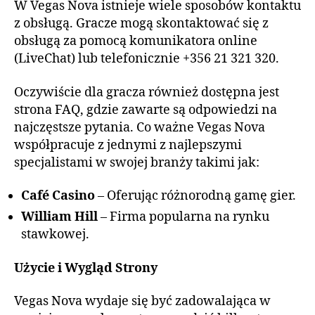
W Vegas Nova istnieje wiele sposobów kontaktu
z obsługą. Gracze mogą skontaktować się z
obsługą za pomocą komunikatora online
(LiveChat) lub telefonicznie +356 21 321 320.
Oczywiście dla gracza również dostępna jest
strona FAQ, gdzie zawarte są odpowiedzi na
najczęstsze pytania. Co ważne Vegas Nova
współpracuje z jednymi z najlepszymi
specjalistami w swojej branży takimi jak:
Café Casino
– Oferując różnorodną gamę gier.
William Hill
– Firma popularna na rynku
stawkowej.
Użycie i Wygląd Strony
Vegas Nova wydaje się być zadowalająca w