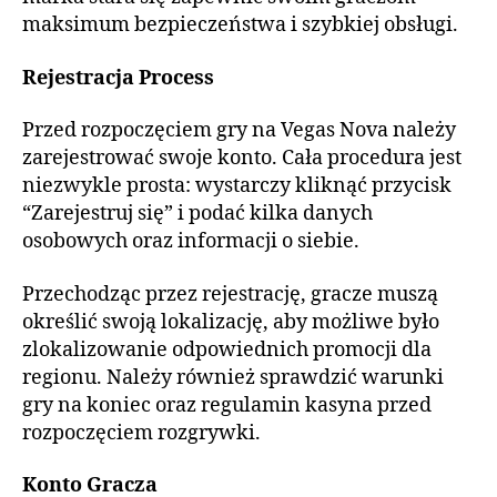
maksimum bezpieczeństwa i szybkiej obsługi.
Rejestracja Process
Przed rozpoczęciem gry na Vegas Nova należy
zarejestrować swoje konto. Cała procedura jest
niezwykle prosta: wystarczy kliknąć przycisk
“Zarejestruj się” i podać kilka danych
osobowych oraz informacji o siebie.
Przechodząc przez rejestrację, gracze muszą
określić swoją lokalizację, aby możliwe było
zlokalizowanie odpowiednich promocji dla
regionu. Należy również sprawdzić warunki
gry na koniec oraz regulamin kasyna przed
rozpoczęciem rozgrywki.
Konto Gracza