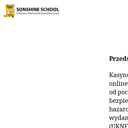
Przed
Kasyno
online
od poc
bezpie
hazard
wydan
(UKNF)