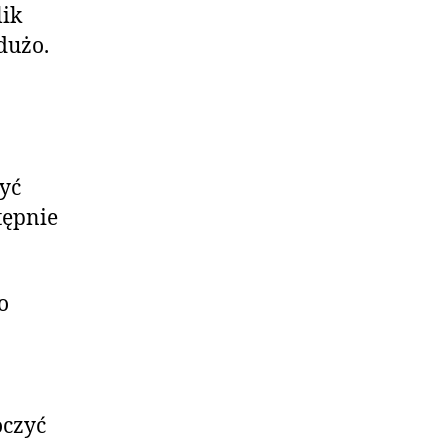
lik
dużo.
yć
tępnie
o
oczyć