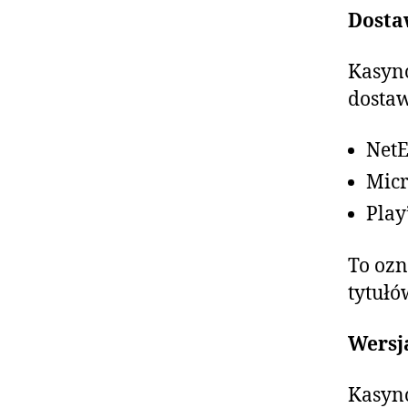
Dosta
Kasyno
dostaw
NetE
Mic
Play
To ozn
tytułó
Wersj
Kasyno