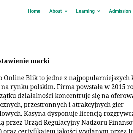
Home
About
Learning
Admission
stawienie marki
 Online Blik to jedne z najpopularniejszych
 na rynku polskim. Firma powstała w 2015 ro
zątku działalności koncentruje się na ofero
cznych, przestronnych i atrakcyjnych gier
owych. Kasyna dysponuje licencją rozgrywc
ą przez Urząd Regulacyjny Nadzoru Finans
 oraz certyfikatem jakości wydanym przez In