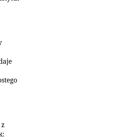
y
daje
ostego
 z
k: