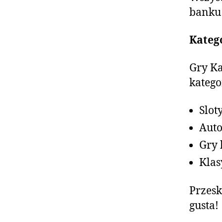
banku 
Kateg
Gry Ka
katego
Slot
Aut
Gry 
Klas
Przesk
gusta!