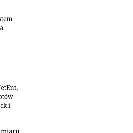
ystem
ka
e
etEnt,
lotów
ck i
ozmiaru