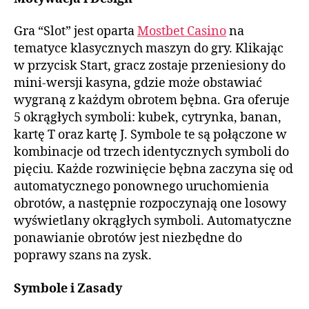
Gra “Slot” jest oparta
Mostbet Casino
na
tematyce klasycznych maszyn do gry. Klikając
w przycisk Start, gracz zostaje przeniesiony do
mini-wersji kasyna, gdzie może obstawiać
wygraną z każdym obrotem bębna. Gra oferuje
5 okrągłych symboli: kubek, cytrynka, banan,
kartę T oraz kartę J. Symbole te są połączone w
kombinacje od trzech identycznych symboli do
pięciu. Każde rozwinięcie bębna zaczyna się od
automatycznego ponownego uruchomienia
obrotów, a następnie rozpoczynają one losowy
wyświetlany okrągłych symboli. Automatyczne
ponawianie obrotów jest niezbędne do
poprawy szans na zysk.
Symbole i Zasady