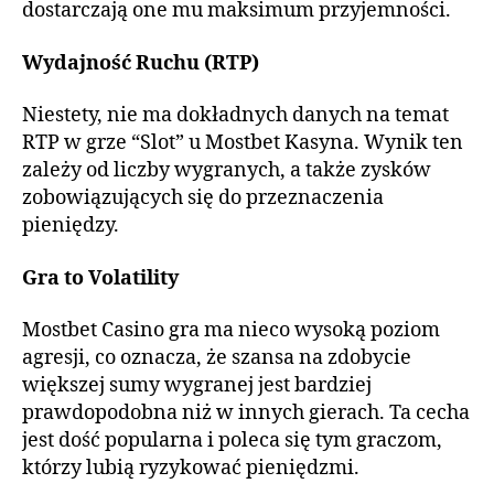
dostarczają one mu maksimum przyjemności.
Wydajność Ruchu (RTP)
Niestety, nie ma dokładnych danych na temat
RTP w grze “Slot” u Mostbet Kasyna. Wynik ten
zależy od liczby wygranych, a także zysków
zobowiązujących się do przeznaczenia
pieniędzy.
Gra to Volatility
Mostbet Casino gra ma nieco wysoką poziom
agresji, co oznacza, że szansa na zdobycie
większej sumy wygranej jest bardziej
prawdopodobna niż w innych gierach. Ta cecha
jest dość popularna i poleca się tym graczom,
którzy lubią ryzykować pieniędzmi.