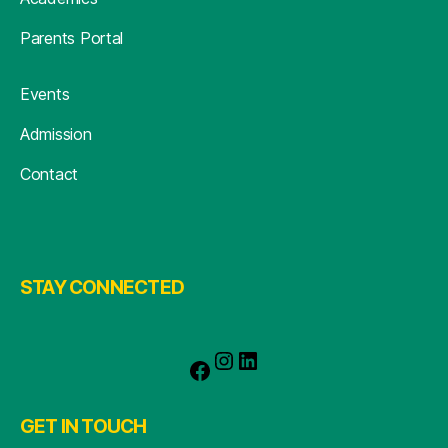
Parents Portal
Events
Admission
Contact
STAY CONNECTED
GET IN TOUCH