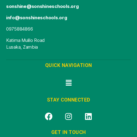
sonshine@sonshineschools.org
info@sonshineschools.org
0975884866
Katima Mulilo Road
Lusaka, Zambia
QUICK NAVIGATION
STAY CONNECTED
GET IN TOUCH