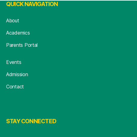
QUICK NAVIGATION
About
Academics
Parents Portal
Events
Admission
Contact
STAY CONNECTED