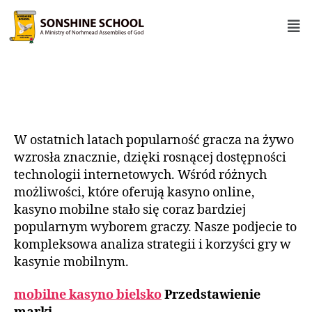
W ostatnich latach popularność gracza na żywo
wzrosła znacznie, dzięki rosnącej dostępności
technologii internetowych. Wśród różnych
możliwości, które oferują kasyno online,
kasyno mobilne stało się coraz bardziej
popularnym wyborem graczy. Nasze podjecie to
kompleksowa analiza strategii i korzyści gry w
kasynie mobilnym.
mobilne kasyno bielsko
Przedstawienie