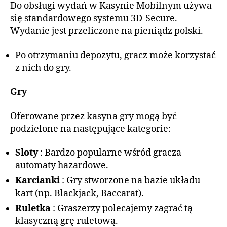
Do obsługi wydań w Kasynie Mobilnym używa
się standardowego systemu 3D-Secure.
Wydanie jest przeliczone na pieniądz polski.
Po otrzymaniu depozytu, gracz może korzystać
z nich do gry.
Gry
Oferowane przez kasyna gry mogą być
podzielone na następujące kategorie:
Sloty
: Bardzo popularne wśród gracza
automaty hazardowe.
Karcianki
: Gry stworzone na bazie układu
kart (np. Blackjack, Baccarat).
Ruletka
: Graszerzy polecajemy zagrać tą
klasyczną grę ruletową.