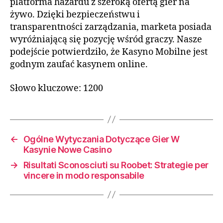
platforma hazardu z szeroką ofertą gier na
żywo. Dzięki bezpieczeństwu i
transparentności zarządzania, marketa posiada
wyróżniającą się pozycję wśród graczy. Nasze
podejście potwierdziło, że Kasyno Mobilne jest
godnym zaufać kasynem online.
Słowo kluczowe: 1200
←
Ogólne Wytyczania Dotyczące Gier W
Kasynie Nowe Casino
→
Risultati Sconosciuti su Roobet: Strategie per
vincere in modo responsabile